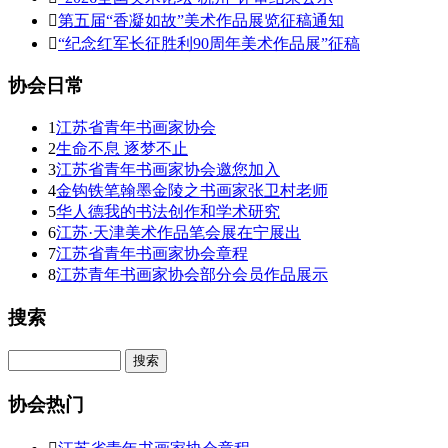

第五届“香凝如故”美术作品展览征稿通知

“纪念红军长征胜利90周年美术作品展”征稿
协会日常
1
江苏省青年书画家协会
2
生命不息 逐梦不止
3
江苏省青年书画家协会邀您加入
4
金钩铁笔翰墨金陵之书画家张卫村老师
5
华人德我的书法创作和学术研究
6
江苏·天津美术作品笔会展在宁展出
7
江苏省青年书画家协会章程
8
江苏青年书画家协会部分会员作品展示
搜索
Search
协会热门