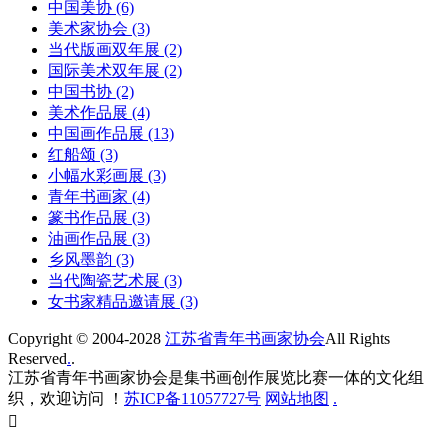
中国美协
(6)
美术家协会
(3)
当代版画双年展
(2)
国际美术双年展
(2)
中国书协
(2)
美术作品展
(4)
中国画作品展
(13)
红船颂
(3)
小幅水彩画展
(3)
青年书画家
(4)
篆书作品展
(3)
油画作品展
(3)
乡风墨韵
(3)
当代陶瓷艺术展
(3)
女书家精品邀请展
(3)
Copyright © 2004-2028
江苏省青年书画家协会
All Rights
Reserved
.
.
江苏省青年书画家协会是集书画创作展览比赛一体的文化组
织，欢迎访问 ！
苏ICP备11057727号
网站地图
.
