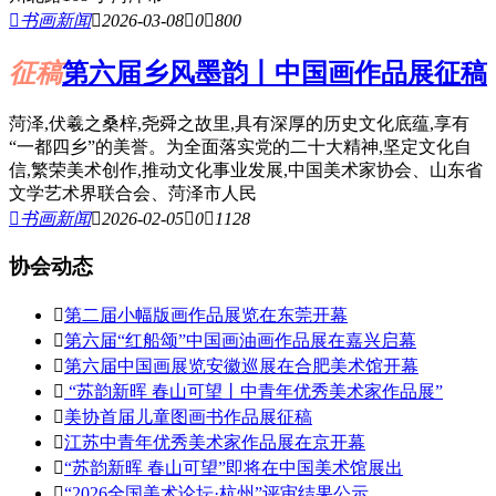

书画新闻

2026-03-08

0

800
征稿
第六届乡风墨韵丨中国画作品展征稿
菏泽,伏羲之桑梓,尧舜之故里,具有深厚的历史文化底蕴,享有
“一都四乡”的美誉。为全面落实党的二十大精神,坚定文化自
信,繁荣美术创作,推动文化事业发展,中国美术家协会、山东省
文学艺术界联合会、菏泽市人民

书画新闻

2026-02-05

0

1128
协会动态

第二届小幅版画作品展览在东莞开幕

第六届“红船颂”中国画油画作品展在嘉兴启幕

第六届中国画展览安徽巡展在合肥美术馆开幕

“苏韵新晖 春山可望丨中青年优秀美术家作品展”

美协首届儿童图画书作品展征稿

江苏中青年优秀美术家作品展在京开幕

“苏韵新晖 春山可望”即将在中国美术馆展出

“2026全国美术论坛·杭州”评审结果公示