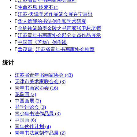

江苏省青年书画家协会章程

生命不息 逐梦不止

江苏·天津美术作品笔会展在宁展出

华人德我的书法创作和学术研究

金钩铁笔翰墨金陵之书画家张卫村老师

江苏青年书画家协会部分会员作品展示

中国画《芳华》创作谈

盖茂森 | 江苏省青年书画家协会推荐
统计
江苏省青年书画家协会
(43)
天津市美术家联合会
(3)
青年书画家协会
(16)
花鸟画
(2)
中国画展
(2)
书学讨论会
(2)
青少年书法作品展
(3)
中国画
(6)
青年伙伴计划
(4)
青年书法篆刻作品展
(2)