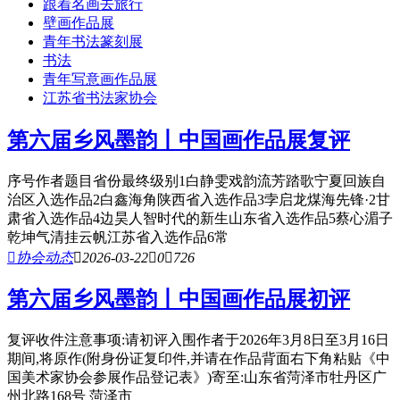
跟着名画去旅行
壁画作品展
青年书法篆刻展
书法
青年写意画作品展
江苏省书法家协会
第六届乡风墨韵丨中国画作品展复评
序号作者题目省份最终级别1白静雯戏韵流芳踏歌宁夏回族自
治区入选作品2白鑫海角陕西省入选作品3孛启龙煤海先锋·2甘
肃省入选作品4边昊人智时代的新生山东省入选作品5蔡心湄子
乾坤气清挂云帆江苏省入选作品6常

协会动态

2026-03-22

0

726
第六届乡风墨韵丨中国画作品展初评
复评收件注意事项:请初评入围作者于2026年3月8日至3月16日
期间,将原作(附身份证复印件,并请在作品背面右下角粘贴《中
国美术家协会参展作品登记表》)寄至:山东省菏泽市牡丹区广
州北路168号 菏泽市