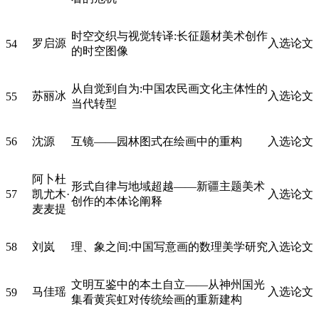
时空交织与视觉转译:长征题材美术创作
罗启源
入选论文
54
的时空图像
从自觉到自为:中国农民画文化主体性的
苏丽冰
入选论文
55
当代转型
56
沈源
互镜——园林图式在绘画中的重构
入选论文
阿卜杜
形式自律与地域超越——新疆主题美术
57
凯尤木·
入选论文
创作的本体论阐释
麦麦提
58
刘岚
理、象之间:中国写意画的数理美学研究
入选论文
文明互鉴中的本土自立——从神州国光
马佳瑶
入选论文
59
集看黄宾虹对传统绘画的重新建构