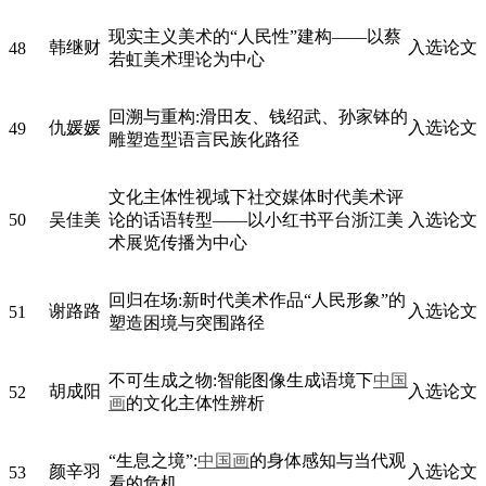
现实主义美术的“人民性”建构——以蔡
韩继财
入选论文
48
若虹美术理论为中心
回溯与重构:滑田友、钱绍武、孙家钵的
仇媛媛
入选论文
49
雕塑造型语言民族化路径
文化主体性视域下社交媒体时代美术评
50
吴佳美
论的话语转型——以小红书平台浙江美
入选论文
术展览传播为中心
回归在场:新时代美术作品“人民形象”的
谢路路
入选论文
51
塑造困境与突围路径
不可生成之物:智能图像生成语境下
中国
胡成阳
入选论文
52
画
的文化主体性辨析
“生息之境”:
中国画
的身体感知与当代观
颜辛羽
入选论文
53
看的危机