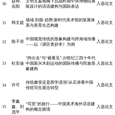
赵帅、
文明互鉴视阈下抗战时期中央博物院展
入选论文
30
岳阳
陈设计的话语建构与国际表达
场域·剖面·趋势:新时代美术馆的策展体
韩文超
入选论文
31
系与美育生态构建
中国视觉传统的形象构建与跨海域传播
陈子溶
入选论文
32
——以《谟区查抄本》为例
“跨出去”与“被看见”:20世纪三四十年代
33
杜安迪
中国新兴木刻运动的国际传播与民族形
入选论文
象建构
传统嬗变还是西学浸润?从石涛看中国
许可
入选论文
34
传统写生观念转型
李鑫
“写意”的旅行——中国美术海外话语建
35
鑫、刘
入选论文
构的概念困境
茂平