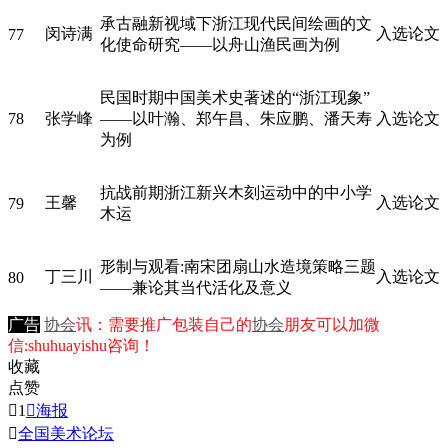
承古融新视域下浙江现代民间绘画的文
闵诗满
入选论文
77
化使命研究——以舟山渔民画为例
民国时期中国美术史著述的“浙江现象”
78
张学峰
——以叶瀚、郑午昌、朱应鹏、潘天寿
入选论文
为例
抗战前期浙江新兴木刻运动中的中小学
王馨
入选论文
79
木运
形制与观看:南宋团扇山水造境策略三题
丁三川
入选论文
80
——兼论其当代活化及意义
广告
协会
讯：需要推广包装自己的
协会
朋友可以加微
信:shuhuayishu咨询！
收藏
点赞

1

海报

全国美术论坛