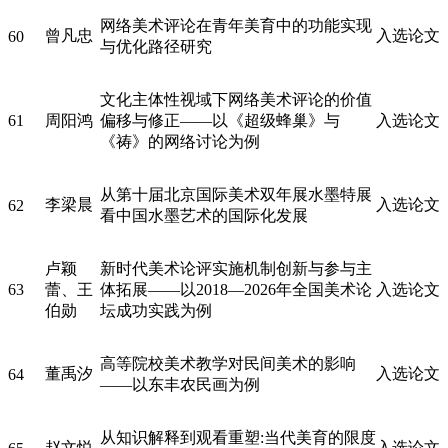
网络美术评论在青年美育中的功能实现
曾凡忠
入选论文
60
与优化路径研究
文化主体性视域下网络美术评论的价值
61
周阳鸿
偏移与修正——以《超级蜂巢》与
入选论文
《祷》的网络讨论为例
从第十届北京国际美术双年展水墨特展
李梁晨
入选论文
62
看中国水墨艺术的国际化发展
卢颖
新时代美术论评实施机制创新与参与主
63
蕾、王
体拓展——以2018—2026年全国美术论
入选论文
伯勋
坛成功实践为例
高等院校美术教学对民间美术的影响
董禹汐
入选论文
64
——以东丰农民画为例
从知识解释到观看重塑:当代美育的限度
赵文悦
入选论文