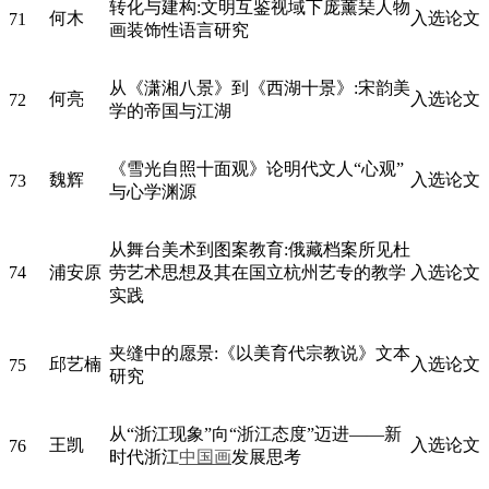
转化与建构:文明互鉴视域下庞薰琹人物
何木
入选论文
71
画装饰性语言研究
从《潇湘八景》到《西湖十景》:宋韵美
何亮
入选论文
72
学的帝国与江湖
《雪光自照十面观》论明代文人“心观”
魏辉
入选论文
73
与心学渊源
从舞台美术到图案教育:俄藏档案所见杜
74
浦安原
劳艺术思想及其在国立杭州艺专的教学
入选论文
实践
夹缝中的愿景:《以美育代宗教说》文本
邱艺楠
入选论文
75
研究
从“浙江现象”向“浙江态度”迈进——新
王凯
入选论文
76
时代浙江
中国画
发展思考