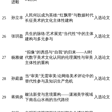
进毅
人民何以成为英雄:“红飘带”与数媒时代
孙立丰
入选论文
25
长征美术的文化主体性建构
共生的脉络:艺术展览“当代性”中的主体
张玥盈
入选论文
26
建构与多元参与
“拟像”的诱惑与“自我”的归来——AI时
27
杨雅健
代数字美术文化认同的伦理属性与审美
入选论文
主体性的重构
当“审美”无需审美:论网络美术评论中的
孙庭森
入选论文
28
替代性参与及知识生产危机
皴法新变与意境重构——潇湘美学视域
蒋炳炎
入选论文
29
下南岳山水画的当代路径