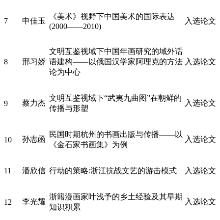
《美术》视野下中国美术的国际表达
7
申佳玉
入选论文
(2000——2010)
文明互鉴视域下中国年画研究的域外话
8
邢习娇
语建构——以俄国汉学家阿理克的方法
入选论文
论为中心
文明互鉴视域下“武夷九曲图”在朝鲜的
蔡力杰
入选论文
9
传播与形塑
民国时期杭州的书画出版与传播——以
孙志函
入选论文
10
《金石家书画集》为例
11
潘欣信
行动的策略:浙江抗战文艺的游击模式
入选论文
浙籍漫画家叶浅予的乡土经验及其早期
李光耀
入选论文
12
知识积累