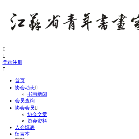


登录
注册

首页
协会动态

书画新闻
会员查询
协会会员

协会文章
协会资料
入会填表
留言本