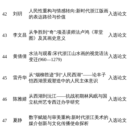
人民性重构与情感转向:新时代浙江版画
刘玥
入选论文
42
的表达路径与价值
从争胜到“奇”:项圣谟师法卢鸿《草堂
李文昌
入选论文
43
图》及其画史意义
水法与观看:宋代浙江山水画的视觉语法
黄倩倩
入选论文
44
变迁(960—1279)
从“烟柳胜迹”到“人民西湖”——论丰子
雷丹华
入选论文
45
恺西湖景观塑造中的人民主体意识
从西湖到沅江——抗战初期林风眠与国
陈雅婧
入选论文
46
立杭州艺专西迁办学研究
数字赋能与审美重构:新时代浙江美术的
夏静
入选论文
47
媒介创新与文化传播使命探析