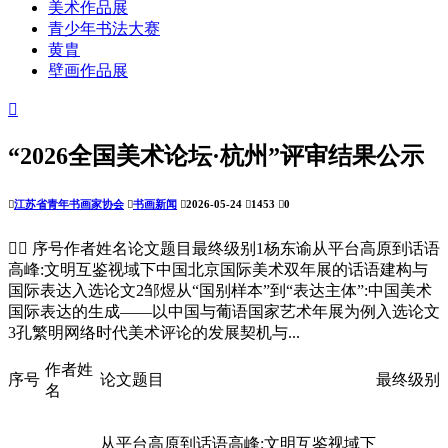
美术作品展
青少年书法大赛
黄胄
壁画作品展

“2026全国美术论坛·杭州”评审结果公示

江苏省青年书画家协会

书画新闻

2026-05-24

1453

0


序号作者姓名论文题目最终级别1杨东谕从平台高原到话语
高峰:文明互鉴视域下中国北京国际美术双年展的话语建构与
国际表达入选论文2邹煜从“国别样本”到“表达主体”:中国美术
国际表达的生成——以中国与葡语国家艺术年展为例入选论文
3孔繁明网络时代美术评论的发展契机与...
作者姓
序号
论文题目
最终级别
名
从平台高原到话语高峰:文明互鉴视域下