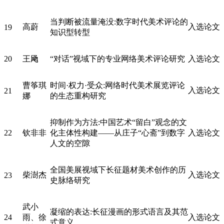
当判断被流量淹没:数字时代美术评论的
高蔚
入选论文
19
知识型转型
20
王飏
“对话”视域下的专业网络美术评论研究
入选论文
曹筝琪
时间·权力·受众:网络时代美术展览评论
入选论文
21
娜
的生态重构研究
抑制作为方法:中国艺术“留白”观念的文
22
钦非非
化主体性构建——从庄子“心斋”到数字
入选论文
人文的空隙
全国美展视域下长征题材美术创作的历
柴澍杰
入选论文
23
史脉络研究
武小
凝缩的表达:长征漫画的形式语言及其范
24
雨、徐
入选论文
式意义