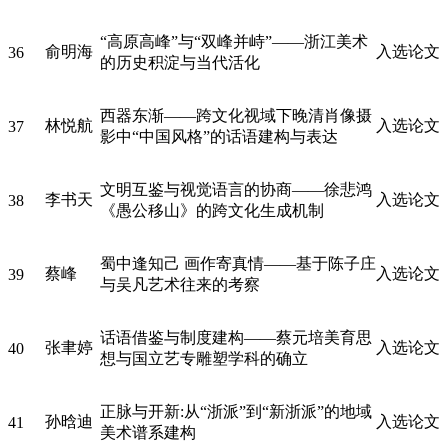
“高原高峰”与“双峰并峙”——浙江美术
俞明海
入选论文
36
的历史积淀与当代活化
西器东渐——跨文化视域下晚清肖像摄
林悦航
入选论文
37
影中“中国风格”的话语建构与表达
文明互鉴与视觉语言的协商——徐悲鸿
李书天
入选论文
38
《愚公移山》的跨文化生成机制
蜀中逢知己 画作寄真情——基于陈子庄
蔡峰
入选论文
39
与吴凡艺术往来的考察
话语借鉴与制度建构——蔡元培美育思
张聿婷
入选论文
40
想与国立艺专雕塑学科的确立
正脉与开新:从“浙派”到“新浙派”的地域
孙晗迪
入选论文
41
美术谱系建构