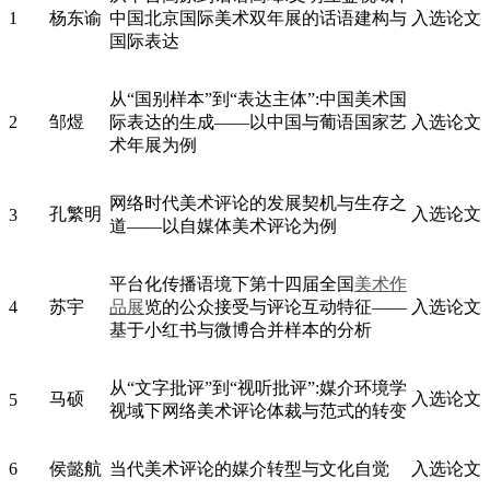
1
杨东谕
中国北京国际美术双年展的话语建构与
入选论文
国际表达
从“国别样本”到“表达主体”:中国美术国
2
邹煜
际表达的生成——以中国与葡语国家艺
入选论文
术年展为例
网络时代美术评论的发展契机与生存之
孔繁明
入选论文
3
道——以自媒体美术评论为例
平台化传播语境下第十四届全国
美术作
4
苏宇
品展
览的公众接受与评论互动特征——
入选论文
基于小红书与微博合并样本的分析
从“文字批评”到“视听批评”:媒介环境学
马硕
入选论文
5
视域下网络美术评论体裁与范式的转变
6
侯懿航
当代美术评论的媒介转型与文化自觉
入选论文