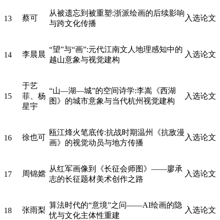
从被遗忘到被重塑:浙派绘画的后续影响
蔡可
入选论文
13
与跨文化传播
“望”与“画”:元代江南文人地理感知中的
李晨晨
入选论文
14
越山意象与视觉建构
于艺
“山—湖—城”的空间诗学:李嵩《西湖
15
菲、杨
入选论文
图》的城市意象与当代杭州视觉建构
星宇
瓯江烽火笔底传:抗战时期温州《抗敌漫
徐也可
入选论文
16
画》的视觉动员与地方传播
从红军画像到《长征会师图》——廖承
周锦嫦
入选论文
17
志的长征题材美术创作之路
算法时代的“意境”之问——AI绘画的隐
张雨梨
入选论文
18
忧与文化主体性重建