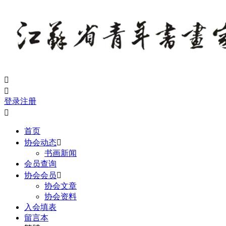


登录
注册

首页
协会动态

书画新闻
会员查询
协会会员

协会文章
协会资料
入会填表
留言本