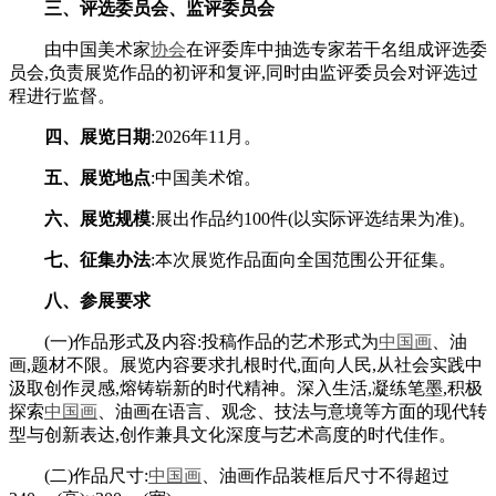
三、评选委员会、监评委员会
由中国美术家
协会
在评委库中抽选专家若干名组成评选委
员会,负责展览作品的初评和复评,同时由监评委员会对评选过
程进行监督。
四、展览日期
:2026年11月。
五、展览地点
:中国美术馆。
六、展览规模
:展出作品约100件(以实际评选结果为准)。
七、征集办法
:本次展览作品面向全国范围公开征集。
八、参展要求
(一)作品形式及内容:投稿作品的艺术形式为
中国画
、油
画,题材不限。展览内容要求扎根时代,面向人民,从社会实践中
汲取创作灵感,熔铸崭新的时代精神。深入生活,凝练笔墨,积极
探索
中国画
、油画在语言、观念、技法与意境等方面的现代转
型与创新表达,创作兼具文化深度与艺术高度的时代佳作。
(二)作品尺寸:
中国画
、油画作品装框后尺寸不得超过