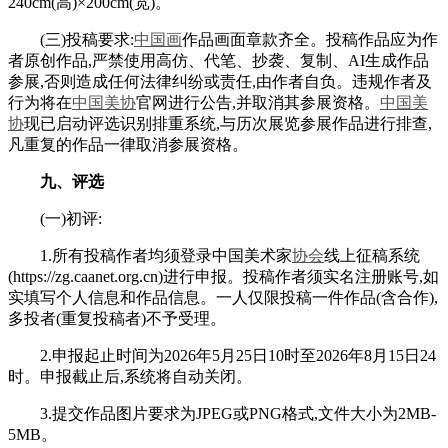
240cm(高)×200cm(宽)。
(三)投稿要求:
中国画
作品画面章款齐全。投稿作品应为作
者原创作品,严禁使用高仿、代笔、抄袭、复制、AI生成作品
参展,否则造成任何法律纠纷或责任,由作者自负。违规作者及
行为将在
中国美协
官网进行公告,并取消其参展资格。
中国美
协
现已启动评选识别排重系统,与历次展览参展作品进行排查,
凡重复的作品一律取消参展资格。
九、评选
(一)初评:
1.所有投稿作者均须登录中国美术家
协会
线上征稿系统
(https://zg.caanet.org.cn)进行申报。投稿作者须实名注册账号,如
实填写个人信息和作品信息。一人仅限投稿一件作品(含合作),
多投者(重复投稿者)不予受理。
2.申报起止时间为2026年5月25日10时至2026年8月15日24
时。申报截止后,系统将自动关闭。
3.提交作品图片要求为JPEG或PNG格式,文件大小为2MB-
5MB。