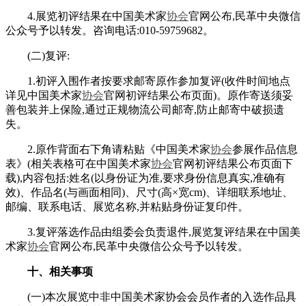
4.展览初评结果在中国美术家
协会
官网公布,民革中央微信
公众号予以转发。咨询电话:010-59759682。
(二)复评:
1.初评入围作者按要求邮寄原作参加复评(收件时间地点
详见中国美术家
协会
官网初评结果公布页面)。原作寄送须妥
善包装并上保险,通过正规物流公司邮寄,防止邮寄中破损遗
失。
2.原作背面右下角请粘贴《中国美术家
协会
参展作品信息
表》(相关表格可在中国美术家
协会
官网初评结果公布页面下
载),内容包括:姓名(以身份证为准,要求身份信息真实,准确有
效)、作品名(与画面相同)、尺寸(高×宽cm)、详细联系地址、
邮编、联系电话、展览名称,并粘贴身份证复印件。
3.复评落选作品由组委会负责退件,展览复评结果在中国美
术家
协会
官网公布,民革中央微信公众号予以转发。
十、相关事项
(一)本次展览中非中国美术家协会会员作者的入选作品具