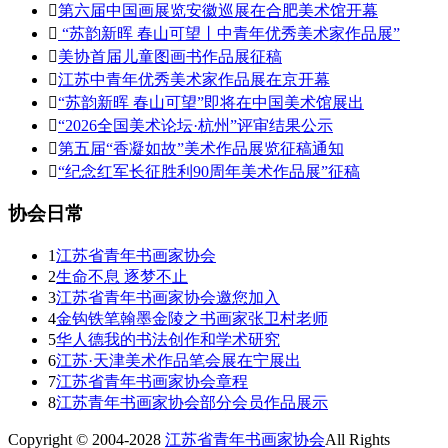

第六届中国画展览安徽巡展在合肥美术馆开幕

“苏韵新晖 春山可望丨中青年优秀美术家作品展”

美协首届儿童图画书作品展征稿

江苏中青年优秀美术家作品展在京开幕

“苏韵新晖 春山可望”即将在中国美术馆展出

“2026全国美术论坛·杭州”评审结果公示

第五届“香凝如故”美术作品展览征稿通知

“纪念红军长征胜利90周年美术作品展”征稿
协会日常
1
江苏省青年书画家协会
2
生命不息 逐梦不止
3
江苏省青年书画家协会邀您加入
4
金钩铁笔翰墨金陵之书画家张卫村老师
5
华人德我的书法创作和学术研究
6
江苏·天津美术作品笔会展在宁展出
7
江苏省青年书画家协会章程
8
江苏青年书画家协会部分会员作品展示
Copyright © 2004-2028
江苏省青年书画家协会
All Rights