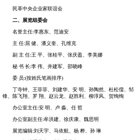
民革中央企业家联谊会
二、展览组委会
名誉主任:李惠东、范迪安
主 任:屈 健、潘义奎、孔维克
副 主 任:王 平、张桂平、张庆盈、李美娜
秘 书 长:李 伟、井建军、邵晓峰
委 员:(按姓氏笔画排序)
丁寺钟、王菲菲、刘建华、安 明、孙陶然、杜松儒、邹
锋、陈飞翔、罗 翔、赵云龙、赵胜利、柳淳风、贺绚绚
办公室主任:安 明、卢 淼、任 哲
办公室副主任:牟洪建、徐庆康、魏思明
展览编辑:刘天宇、马依航、杨 桦、孙 琳