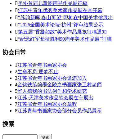

美协首届儿童图画书作品展征稿

江苏中青年优秀美术家作品展在京开幕

“苏韵新晖 春山可望”即将在中国美术馆展出

“2026全国美术论坛·杭州”评审结果公示

第五届“香凝如故”美术作品展览征稿通知

“纪念红军长征胜利90周年美术作品展”征稿
协会日常
1
江苏省青年书画家协会
2
生命不息 逐梦不止
3
江苏省青年书画家协会邀您加入
4
金钩铁笔翰墨金陵之书画家张卫村老师
5
华人德我的书法创作和学术研究
6
江苏·天津美术作品笔会展在宁展出
7
江苏省青年书画家协会章程
8
江苏青年书画家协会部分会员作品展示
搜索
Search