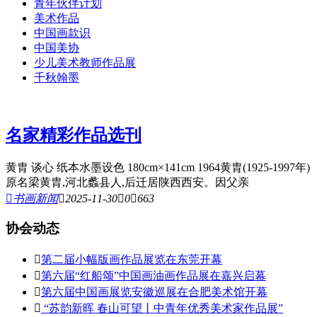
青年伙伴计划
美术作品
中国画款识
中国美协
少儿美术教师作品展
千秋翰墨
名家精彩作品选刊
黄胄 谈心 纸本水墨设色 180cm×141cm 1964黄胄(1925-1997年)
原名梁黄胄,河北蠡县人,后迁居陕西西安。因父亲

书画新闻

2025-11-30

0

663
协会动态

第二届小幅版画作品展览在东莞开幕

第六届“红船颂”中国画油画作品展在嘉兴启幕

第六届中国画展览安徽巡展在合肥美术馆开幕

“苏韵新晖 春山可望丨中青年优秀美术家作品展”