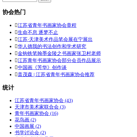
协会热门

江苏省青年书画家协会章程

生命不息 逐梦不止

江苏·天津美术作品笔会展在宁展出

华人德我的书法创作和学术研究

金钩铁笔翰墨金陵之书画家张卫村老师

江苏青年书画家协会部分会员作品展示

中国画《芳华》创作谈

盖茂森 | 江苏省青年书画家协会推荐
统计
江苏省青年书画家协会
(43)
天津市美术家联合会
(3)
青年书画家协会
(16)
花鸟画
(2)
中国画展
(2)
书学讨论会
(2)