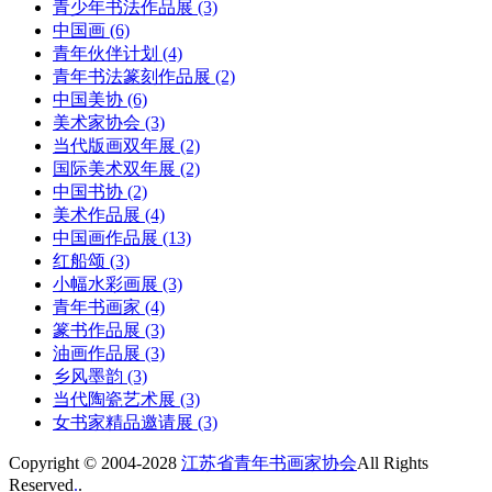
青少年书法作品展
(3)
中国画
(6)
青年伙伴计划
(4)
青年书法篆刻作品展
(2)
中国美协
(6)
美术家协会
(3)
当代版画双年展
(2)
国际美术双年展
(2)
中国书协
(2)
美术作品展
(4)
中国画作品展
(13)
红船颂
(3)
小幅水彩画展
(3)
青年书画家
(4)
篆书作品展
(3)
油画作品展
(3)
乡风墨韵
(3)
当代陶瓷艺术展
(3)
女书家精品邀请展
(3)
Copyright © 2004-2028
江苏省青年书画家协会
All Rights
Reserved
.
.