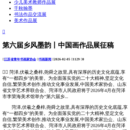
少儿美术教师作品展
千秋翰墨
书法作品交流展
美术作品展

第六届乡风墨韵丨中国画作品展征稿

江苏省青年书画家协会

书画新闻

2026-02-05

1129

0


菏泽,伏羲之桑梓,尧舜之故里,具有深厚的历史文化底蕴,享
有“一都四乡”的美誉。为全面落实党的二十大精神,坚定文化
自信,繁荣美术创作,推动文化事业发展,中国美术家协会、山东
省文学艺术界联合会、菏泽市人民政府将于2026年4月在菏泽
市李荣海美术馆举办“第六届乡...
菏泽,伏羲之桑梓,尧舜之故里,具有深厚的历史文化底蕴,享
有“一都四乡”的美誉。为全面落实党的二十大精神,坚定文化
自信,繁荣美术创作,推动文化事业发展,中国美术家
协会
、山东
省文学艺术界联合会、菏泽市人民政府将于2026年4月在菏泽