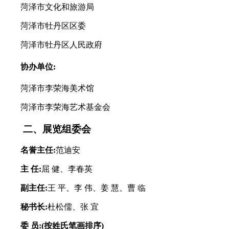
菏泽市文化和旅游局
菏泽市牡丹区区委
菏泽市牡丹区人民政府
协办单位:
菏泽市李荣海美术馆
菏泽市李荣海艺术基金会
二、展览组委会
名誉主任:
范迪安
主 任:
屈 健、李春英
副主任:
王 平、李 伟、姜 慧、曹 临
秘书长:
杜松儒、张 宜
委 员:(按姓氏笔画排序)