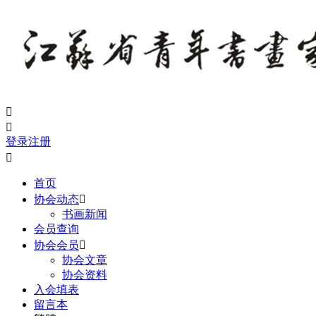


登录
注册

首页
协会动态

书画新闻
会员查询
协会会员

协会文章
协会资料
入会填表
留言本