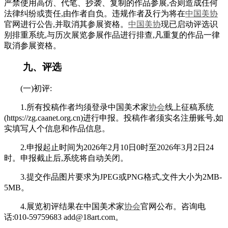
严禁使用高仿、代笔、抄袭、复制的作品参展,否则造成任何
法律纠纷或责任,由作者自负。违规作者及行为将在
中国美协
官网进行公告,并取消其参展资格。
中国美协
现已启动评选识
别排重系统,与历次展览参展作品进行排查,凡重复的作品一律
取消参展资格。
九、评选
(一)初评:
1.所有投稿作者均须登录中国美术家
协会
线上征稿系统
(https://zg.caanet.org.cn)进行申报。投稿作者须实名注册账号,如
实填写人个信息和作品信息。
2.申报起止时间为2026年2月10日0时至2026年3月2日24
时。申报截止后,系统将自动关闭。
3.提交作品图片要求为JPEG或PNG格式,文件大小为2MB-
5MB。
4.展览初评结果在中国美术家
协会
官网公布。咨询电
话:010-59759683 add@18art.com。