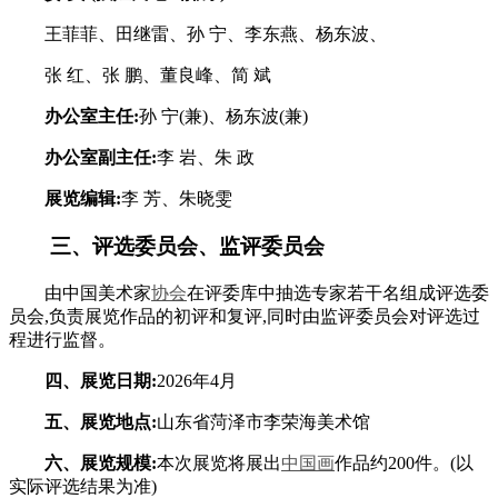
王菲菲、田继雷、孙 宁、李东燕、杨东波、
张 红、张 鹏、董良峰、简 斌
办公室主任:
孙 宁(兼)、杨东波(兼)
办公室副主任:
李 岩、朱 政
展览编辑:
李 芳、朱晓雯
三、评选委员会、监评委员会
由中国美术家
协会
在评委库中抽选专家若干名组成评选委
员会,负责展览作品的初评和复评,同时由监评委员会对评选过
程进行监督。
四、展览日期:
2026年4月
五、展览地点:
山东省菏泽市李荣海美术馆
六、展览规模:
本次展览将展出
中国画
作品约200件。(以
实际评选结果为准)