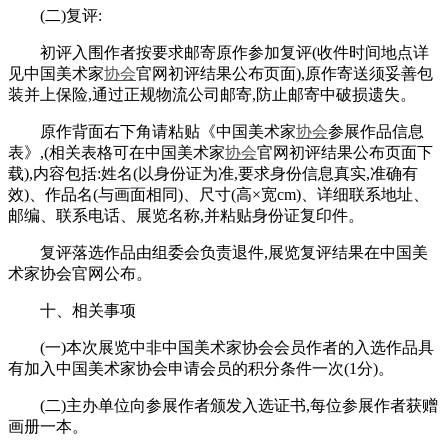
(二)复评:
初评入围作者按要求邮寄原作参加复评(收件时间地点详
见中国美术家
协会
官网初评结果公布页面),原作寄送须妥善包
装并上保险,通过正规物流公司邮寄,防止邮寄中破损遗失。
原作背面右下角请粘贴《中国美术家
协会
参展作品信息
表》,(相关表格可在中国美术家
协会
官网初评结果公布页面下
载),内容包括:姓名(以身份证为准,要求身份信息真实,准确有
效)、作品名(与画面相同)、尺寸(高×宽cm)、详细联系地址、
邮编、联系电话、展览名称,并粘贴身份证复印件。
复评落选作品由组委会负责退件,展览复评结果在中国美
术家协会官网公布。
十、相关事项
(一)本次展览中非中国美术家协会会员作者的入选作品具
有加入中国美术家协会申请会员的积分条件一次(1分)。
(二)主办单位向参展作者颁发入选证书,每位参展作者获赠
画册一本。