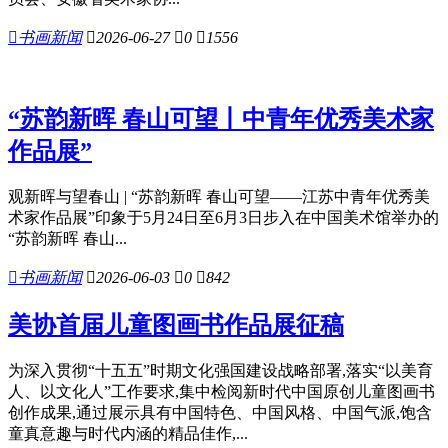

书画新闻

2026-06-27

0

1556
“苏韵新晖 春山可望丨中青年优秀美术家
作品展”
观新晖与望春山 | “苏韵新晖 春山可望——江苏中青年优秀美
术家作品展”印象于5月24日至6月3日步入在中国美术馆举办的
“苏韵新晖 春山...

书画新闻

2026-06-03

0

842
美协首届儿童图画书作品展征稿
为深入贯彻“十五五”时期文化强国建设战略部署,落实“以美育
人、以文化人”工作要求,集中检阅新时代中国原创儿童图画书
创作成果,通过展示具有中国特色、中国风格、中国气派,饱含
童真意趣与时代内涵的精品佳作,...