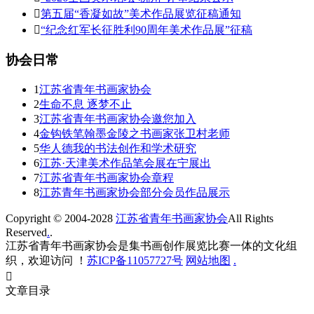

第五届“香凝如故”美术作品展览征稿通知

“纪念红军长征胜利90周年美术作品展”征稿
协会日常
1
江苏省青年书画家协会
2
生命不息 逐梦不止
3
江苏省青年书画家协会邀您加入
4
金钩铁笔翰墨金陵之书画家张卫村老师
5
华人德我的书法创作和学术研究
6
江苏·天津美术作品笔会展在宁展出
7
江苏省青年书画家协会章程
8
江苏青年书画家协会部分会员作品展示
Copyright © 2004-2028
江苏省青年书画家协会
All Rights
Reserved
.
.
江苏省青年书画家协会是集书画创作展览比赛一体的文化组
织，欢迎访问 ！
苏ICP备11057727号
网站地图
.

文章目录