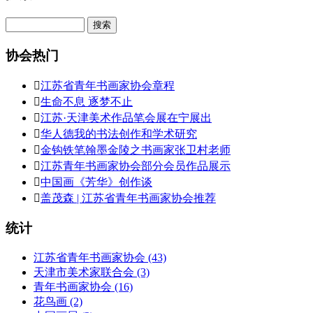
Search
协会热门

江苏省青年书画家协会章程

生命不息 逐梦不止

江苏·天津美术作品笔会展在宁展出

华人德我的书法创作和学术研究

金钩铁笔翰墨金陵之书画家张卫村老师

江苏青年书画家协会部分会员作品展示

中国画《芳华》创作谈

盖茂森 | 江苏省青年书画家协会推荐
统计
江苏省青年书画家协会
(43)
天津市美术家联合会
(3)
青年书画家协会
(16)
花鸟画
(2)