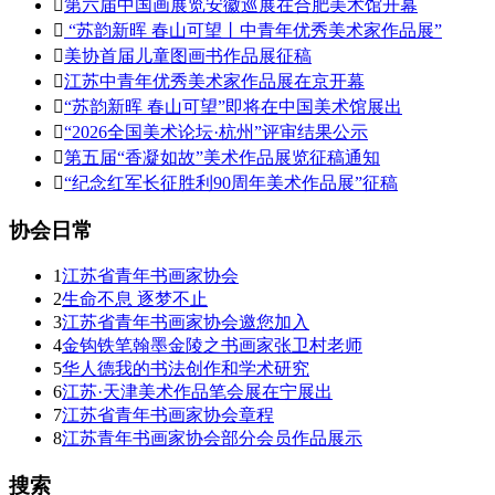

第六届中国画展览安徽巡展在合肥美术馆开幕

“苏韵新晖 春山可望丨中青年优秀美术家作品展”

美协首届儿童图画书作品展征稿

江苏中青年优秀美术家作品展在京开幕

“苏韵新晖 春山可望”即将在中国美术馆展出

“2026全国美术论坛·杭州”评审结果公示

第五届“香凝如故”美术作品展览征稿通知

“纪念红军长征胜利90周年美术作品展”征稿
协会日常
1
江苏省青年书画家协会
2
生命不息 逐梦不止
3
江苏省青年书画家协会邀您加入
4
金钩铁笔翰墨金陵之书画家张卫村老师
5
华人德我的书法创作和学术研究
6
江苏·天津美术作品笔会展在宁展出
7
江苏省青年书画家协会章程
8
江苏青年书画家协会部分会员作品展示
搜索