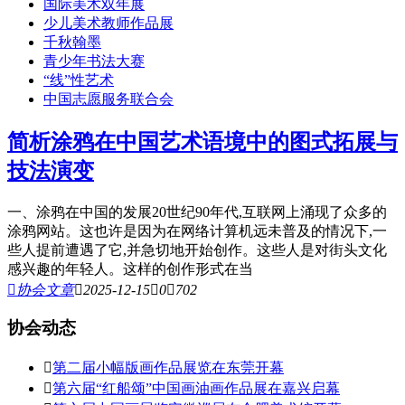
国际美术双年展
少儿美术教师作品展
千秋翰墨
青少年书法大赛
“线”性艺术
中国志愿服务联合会
简析涂鸦在中国艺术语境中的图式拓展与
技法演变
一、涂鸦在中国的发展20世纪90年代,互联网上涌现了众多的
涂鸦网站。这也许是因为在网络计算机远未普及的情况下,一
些人提前遭遇了它,并急切地开始创作。这些人是对街头文化
感兴趣的年轻人。这样的创作形式在当

协会文章

2025-12-15

0

702
协会动态

第二届小幅版画作品展览在东莞开幕

第六届“红船颂”中国画油画作品展在嘉兴启幕