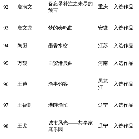
备忘录补注之未尽的
唐满文
重庆
入选作品
92
预言
93
唐文龙
梦的奏鸣曲
安徽
入选作品
94
陶缀
墨香水榭
江苏
入选作品
95
万靓
自贸港晨曲
河南
入选作品
黑龙
王迪
渔事钓客
入选作品
96
江
97
王福凯
港畔渔忙
辽宁
入选作品
城市风光——共享家
王戈
辽宁
入选作品
98
庭乐园