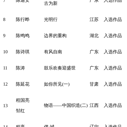
陈迪安
广东
入选作品
7
古为新
8
陈行晔
光明行
江苏
入选作品
9
陈鸣鸣
边界的重构
湖北
入选作品
10
陈诗琪
有风自南
广东
入选作品
11
陈涛
鼓乐欢奏迎盛世
广东
入选作品
12
陈延花
如你所见(一)
甘肃
入选作品
程国亮
物语——中国织造(二)
江西
入选作品
13
邹红
14
程亮
偶·城
辽宁
入选作品