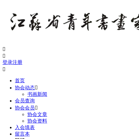


登录
注册

首页
协会动态

书画新闻
会员查询
协会会员

协会文章
协会资料
入会填表
留言本