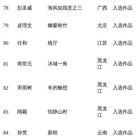
78
彭圣威
海风知我意之三
广西
入选作品
79
皮理文
幽窗映竹
北京
入选作品
80
任和
镜厅
江苏
入选作品
黑龙
商世元
冰城一角
入选作品
81
江
黑龙
宋雨树
冬的畅想
入选作品
82
江
黑龙
隋颖
恬静山村
入选作品
83
江
84
孙梵
新程
云南
入选作品