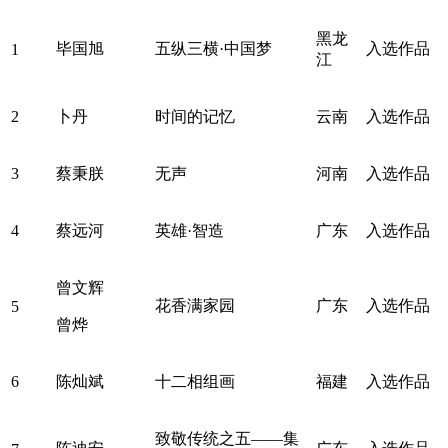
黑龙
毕国旭
五纵三横·中国梦
入选作品
1
江
2
卜丹
时间的记忆
云南
入选作品
3
蔡秉朕
无声
河南
入选作品
4
蔡远河
英雄·智造
广东
入选作品
曾文辉
花香满家园
广东
入选作品
5
曾烨
6
陈灿斌
十二相组画
福建
入选作品
致敬传统之五——集