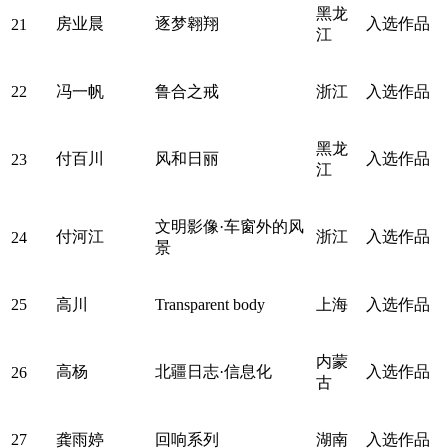
黑龙
房业晨
逐梦翱翔
入选作品
21
江
22
冯一帆
鲁合之戒
浙江
入选作品
黑龙
付百川
风和日丽
入选作品
23
江
文明影像·车窗外的风
付河江
浙江
入选作品
24
景
25
高川
Transparent body
上海
入选作品
内蒙
高杨
北疆日志·信息化
入选作品
26
古
27
龚雨婷
回响系列
湖南
入选作品