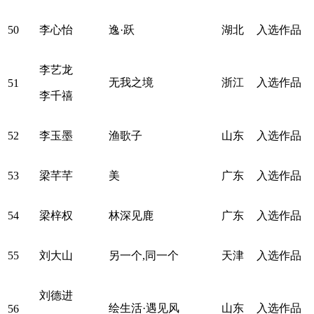
50
李心怡
逸·跃
湖北
入选作品
李艺龙
无我之境
浙江
入选作品
51
李千禧
52
李玉墨
渔歌子
山东
入选作品
53
梁芊芊
美
广东
入选作品
54
梁梓权
林深见鹿
广东
入选作品
55
刘大山
另一个,同一个
天津
入选作品
刘德进
绘生活·遇见风
山东
入选作品
56