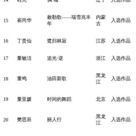
敕勒歌——瑞雪兆丰
内蒙
崔尚华
入选作品
15
年
古
16
丁贵仙
鹭归林寂
江苏
入选作品
17
董敏洁
追光·逆
浙江
入选作品
黑龙
董鸣
油田新歌
入选作品
18
江
19
董亚媛
时间的舞蹈
北京
入选作品
黑龙
樊思辰
丽人行
入选作品
20
江