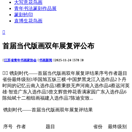
大写意花鸟画
青年书法篆刻作品展
篆刻钤印
袁博生花鸟画

首届当代版画双年展复评公布

江苏省青年书画家协会

书画新闻

2025-11-24

578

0


镌刻时代——首届当代版画双年展复评结果序号作者题目
省份最终级别1毕国旭五纵三横·中国梦黑龙江入选作品2卜丹
时间的记忆云南入选作品3蔡秉朕无声河南入选作品4蔡远河英
雄·智造广东入选作品5曾文辉曾烨花香满家园广东入选作品6
陈灿斌十二相组画福建入选作品7陈迪安致...
镌刻时代——首届当代版画双年展复评结果
序号
作者
题目
省份
最终级别