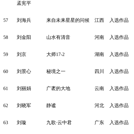
孟宪平
57
刘海兵
来自未来星星的问候
江西
入选作品
58
刘金阳
山水有清音
河南
入选作品
59
刘京
大师17-2
湖南
入选作品
60
刘景心
秘境之一
四川
入选作品
61
刘丽娟
广袤的大地
云南
入选作品
62
刘晓军
静谧
河北
入选作品
63
刘璇
九歌·云中君
广东
入选作品