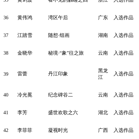
36
黄伟鸿
湾区午后
广东
入选作品
37
江踏雪
随想·组画
湖南
入选作品
38
金晓华
秘境·“象”往之旅
云南
入选作品
黑龙
雷蕾
丹江印象
入选作品
39
江
40
冷光冕
纪念碑谷二
云南
入选作品
41
李芳
盛世欢歌之六
湖北
入选作品
42
李菲菲
凝视时光
广西
入选作品