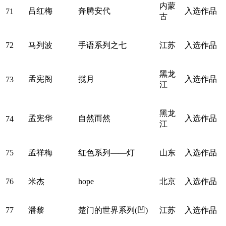
内蒙
吕红梅
奔腾安代
入选作品
71
古
72
马列波
手语系列之七
江苏
入选作品
黑龙
孟宪阁
揽月
入选作品
73
江
黑龙
孟宪华
自然而然
入选作品
74
江
75
孟祥梅
红色系列——灯
山东
入选作品
76
米杰
hope
北京
入选作品
77
潘黎
楚门的世界系列(凹)
江苏
入选作品