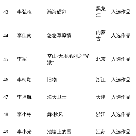
黑龙
李弘程
瀚海砺剑
入选作品
43
江
内蒙
李佳南
悠悠草原情
入选作品
44
古
空山·无垠系列之“光
李军
北京
入选作品
45
澈”
46
李柯颖
旧物
浙江
入选作品
47
李坦航
海天卫士
天津
入选作品
48
李小彬
舞·秋风
浙江
入选作品
49
李小光
池塘上的雪
江苏
入选作品