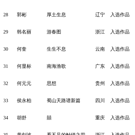
28
郭彬
厚土生息
辽宁
入选作品
29
韩名丽
游春图
浙江
入选作品
30
何奎
生生不息
云南
入选作品
31
何显标
南海渔歌
广东
入选作品
32
何元元
思想
贵州
入选作品
33
侯永柏
蜀山天路谱新篇
四川
入选作品
34
胡舒
囍
重庆
入选作品
35
黄剑波
看不见的触碰之四
浙江
入选作品