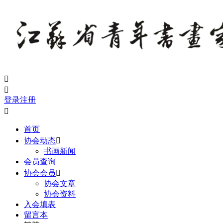


登录
注册

首页
协会动态

书画新闻
会员查询
协会会员

协会文章
协会资料
入会填表
留言本