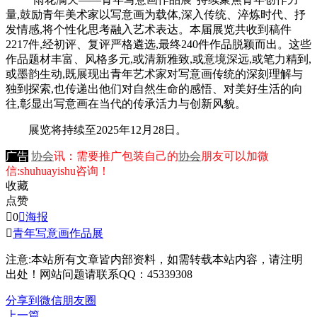
量,鼓励青年美术家以写意画为载体,深入传统、淬炼时代、抒
发情感,将个性化思考融入艺术表达。本届展览共收到稿件
2217件,经初评、复评严格遴选,最终240件作品脱颖而出。这些
作品题材丰富、风格多元,或清新雅致,或意境深远,或笔力精到,
或墨韵生动,既展现出青年艺术家对写意画传统的深刻理解与
独到探索,也传递出他们对自然生命的感悟、对美好生活的向
往,彰显出写意画在当代的传承活力与创新风貌。
展览将持续至2025年12月28日。
广告
协会
讯：需要推广包装自己的
协会
朋友可以加微
信:shuhuayishu咨询！
收藏
点赞

0

海报

青年写意画作品展
注意:本站所有文章皆内部资料，如需转载本站内容，请注明
出处！网站问题请联系QQ：45339308
分享到微信朋友圈
上一篇