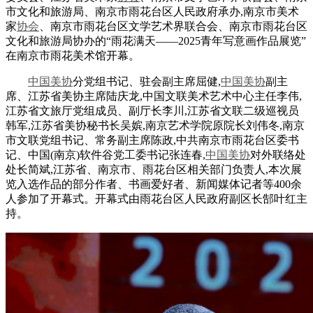
市文化和旅游局、南京市雨花台区人民政府承办,南京市美术
家
协会
、南京市雨花台区文学艺术界联合会、南京市雨花台区
文化和旅游局协办的“雨花满天——2025青年写意画作品展览”
在南京市雨花美术馆开幕。
中国美协
分党组书记、驻会副主席屈健,
中国美协
副主
席、江苏省美协主席陆庆龙,中国文联美术艺术中心主任李伟,
江苏省文旅厅党组成员、副厅长李川,江苏省文联二级巡视员
韩军,江苏省美协秘书长吴嫔,南京艺术学院原院长刘伟冬,南京
市文联党组书记、常务副主席陈政,中共南京市雨花台区委书
记、中国(南京)软件谷党工委书记张连春,
中国美协
对外联络处
处长简斌,江苏省、南京市、雨花台区相关部门负责人,本次展
览入选作品的部分作者、书画爱好者、新闻媒体记者等400余
人参加了开幕式。开幕式由雨花台区人民政府副区长郜叶红主
持。