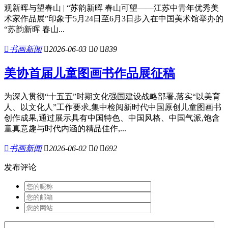
观新晖与望春山 | “苏韵新晖 春山可望——江苏中青年优秀美
术家作品展”印象于5月24日至6月3日步入在中国美术馆举办的
“苏韵新晖 春山...

书画新闻

2026-06-03

0

839
美协首届儿童图画书作品展征稿
为深入贯彻“十五五”时期文化强国建设战略部署,落实“以美育
人、以文化人”工作要求,集中检阅新时代中国原创儿童图画书
创作成果,通过展示具有中国特色、中国风格、中国气派,饱含
童真意趣与时代内涵的精品佳作,...

书画新闻

2026-06-02

0

692
发布评论