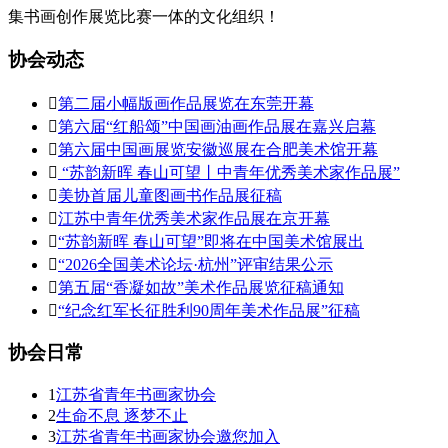
集书画创作展览比赛一体的文化组织！
协会动态

第二届小幅版画作品展览在东莞开幕

第六届“红船颂”中国画油画作品展在嘉兴启幕

第六届中国画展览安徽巡展在合肥美术馆开幕

“苏韵新晖 春山可望丨中青年优秀美术家作品展”

美协首届儿童图画书作品展征稿

江苏中青年优秀美术家作品展在京开幕

“苏韵新晖 春山可望”即将在中国美术馆展出

“2026全国美术论坛·杭州”评审结果公示

第五届“香凝如故”美术作品展览征稿通知

“纪念红军长征胜利90周年美术作品展”征稿
协会日常
1
江苏省青年书画家协会
2
生命不息 逐梦不止
3
江苏省青年书画家协会邀您加入