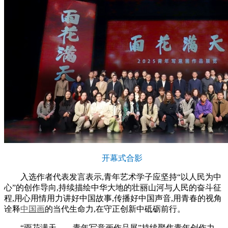
开幕式合影
入选作者代表发言表示,青年艺术学子应坚持“以人民为中
心”的创作导向,持续描绘中华大地的壮丽山河与人民的奋斗征
程,用心用情用力讲好中国故事,传播好中国声音,用青春的视角
诠释
中国画
的当代生命力,在守正创新中砥砺前行。
“雨花满天——青年写意画作品展”持续聚焦青年创作力